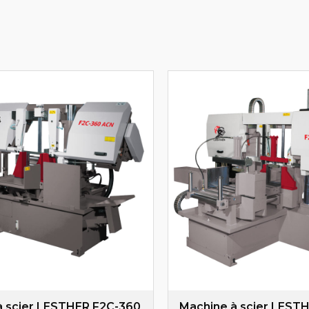
à scier LESTHER F2C-360
Machine à scier LEST