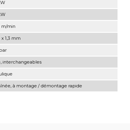
kW
kW
0 m/min
1 x 1,3 mm
bar
, interchangeables
ulique
raînée, à montage / démontage rapide