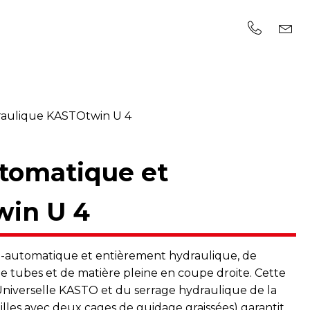
raulique KASTOtwin U 4
utomatique et
win U 4
mi-automatique et entièrement hydraulique, de
 de tubes et de matière pleine en coupe droite. Cette
iverselle KASTO et du serrage hydraulique de la
guilles avec deux cages de guidage graissées) garantit