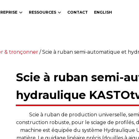
REPRISE
RESSOURCES
CONTACT
ENGLISH
er & tronçonner
/
Scie à ruban semi-automatique et hyd
Scie à ruban semi-a
hydraulique KASTOt
Scie à ruban de production universelle, se
construction robuste, pour le sciage de profilés,
machine est équipée du système Hydraulique Un
matière. Le guidage linéaire précis (douilles à ai