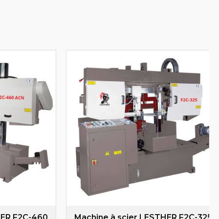
HER F2C-460
Machine à scier LESTHER F2C-325