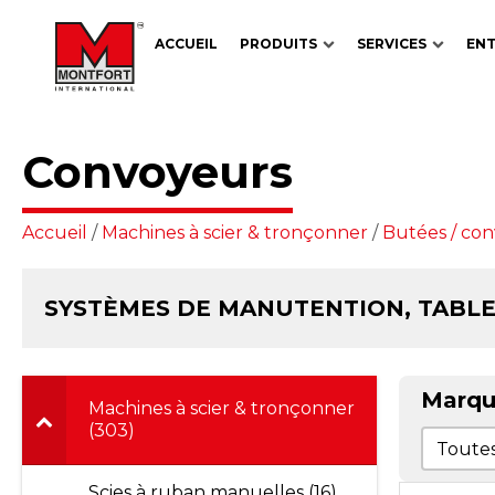
ACCUEIL
PRODUITS
SERVICES
ENT
Convoyeurs
Accueil
/
Machines à scier & tronçonner
/
Butées / co
SYSTÈMES DE MANUTENTION, TABLE
Marqu
Machines à scier & tronçonner
(303)
Marqu
Marque
Scies à ruban manuelles (16)