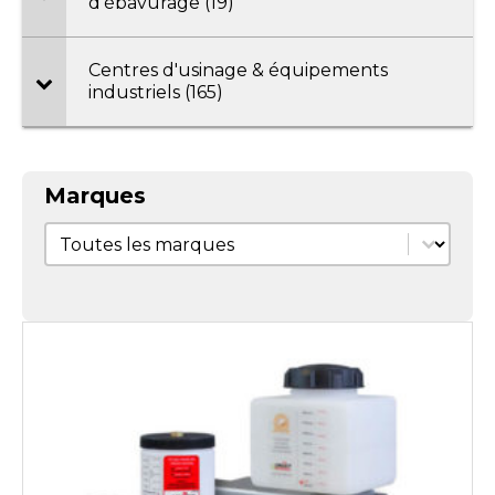
d'ébavurage (19)
Centres d'usinage & équipements
industriels (165)
Marques
Marques
Marques