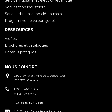
Service industriel et électromécanique
Sécurisation industrielle
Service d'installation clé-en-main
Programme de valeur ajoutée
RESSOURCES
Vidéos
Brochures et catalogues
Conseils pratiques
NOUS JOINDRE
2500 av. Watt, Ville de Québec (Qc),
G1P 3T3, Canada
1-800-463-6668
(418) 877-0778
Fax :
(418) 877-0548
info@montfort-international.com