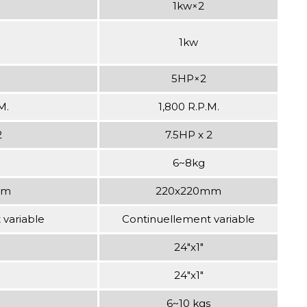
1kw×2
1kw
5HP×2
M.
1,800 R.P.M.
2
7.5HP x 2
6~8kg
mm
220x220mm
 variable
Continuellement variable
24"x1"
24"x1"
6~10 kgs