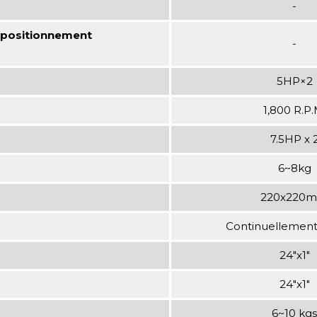
-
 (positionnement
-
5HP×2
1,800 R.P.
7.5HP x 
6~8kg
220x220
Continuellement
24"x1"
24"x1"
6~10 kgs