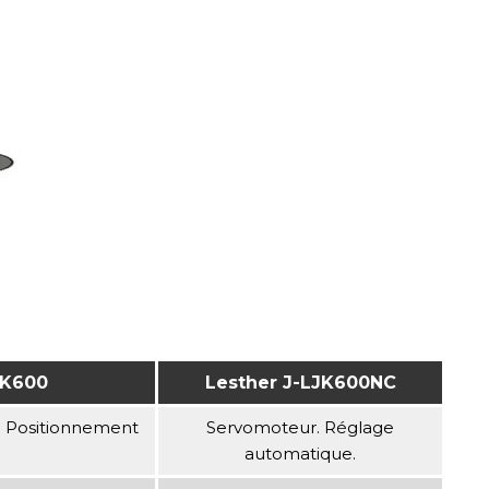
JK600
Lesther J-LJK600NC
D. Positionnement
Servomoteur. Réglage
automatique.