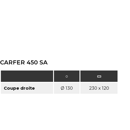
CARFER 450 SA
○
▭
Coupe droite
Ø 130
230 x 120