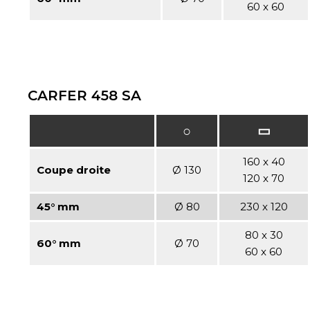
60 x 60
CARFER 458 SA
○
▭
160 x 40
Coupe droite
Ø 130
120 x 70
45° mm
Ø 80
230 x 120
80 x 30
60° mm
Ø 70
60 x 60