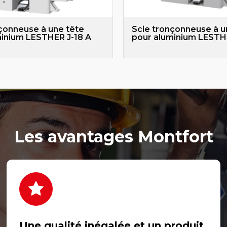
çonneuse à une tête
Scie tronçonneuse à u
minium LESTHER J-18 A
pour aluminium LESTH
Les avantages Montfort
Une qualité inégalée et un produit