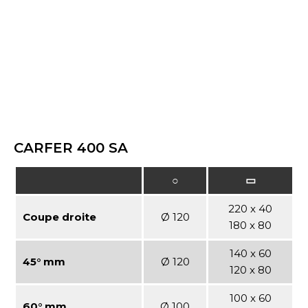
CARFER 400 SA
○
▭
220 x 40
Coupe droite
Ø 120
180 x 80
140 x 60
45° mm
Ø 120
120 x 80
100 x 60
60° mm
Ø 100