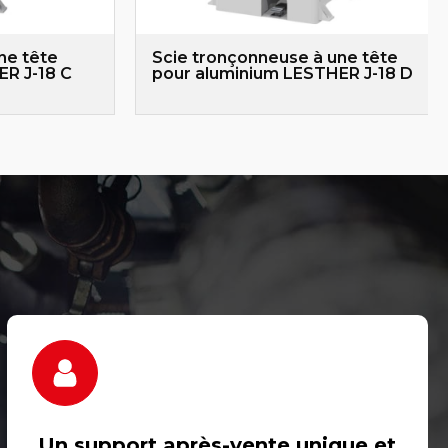
ne tête
Scie tronçonneuse à une tête
ER J-18 C
pour aluminium LESTHER J-18 D
Un support après-vente unique et