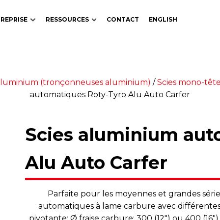
REPRISE
RESSOURCES
CONTACT
ENGLISH
 aluminium (tronçonneuses aluminium)
/
Scies mono-têt
automatiques Roty-Tyro Alu Auto Carfer
Scies aluminium aut
Alu Auto Carfer
Parfaite pour les moyennes et grandes séri
automatiques à lame carbure avec différentes
pivotante: Ø fraise carbure: 300 (12") ou 400 (1