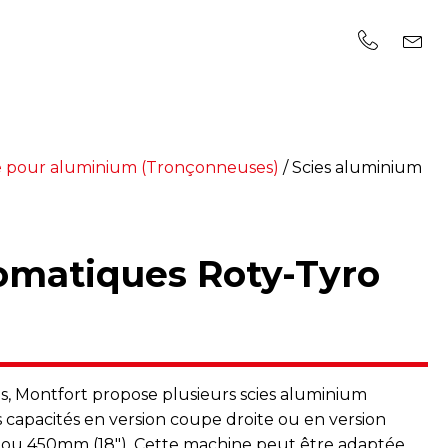
e pour aluminium (Tronçonneuses)
/
Scies aluminium
omatiques Roty-Tyro
es, Montfort propose plusieurs scies aluminium
 capacités en version coupe droite ou en version
6") ou 450mm (18"). Cette machine peut être adaptée