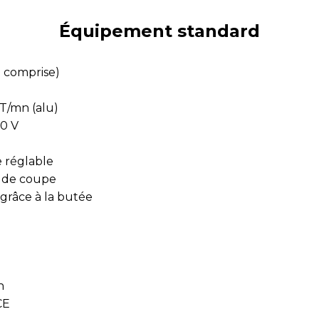
Équipement standard
 comprise)
 T/mn (alu)
00 V
 réglable
 de coupe
grâce à la butée
n
CE