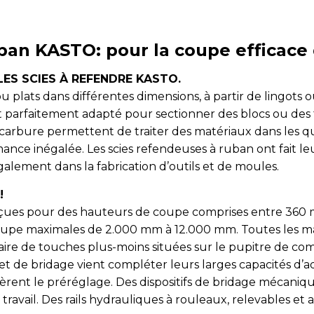
uban KASTO: pour la coupe efficace
LES SCIES À REFENDRE KASTO.
ou plats dans différentes dimensions, à partir de lingots
 parfaitement adapté pour sectionner des blocs ou des t
carbure permettent de traiter des matériaux dans les qua
mance inégalée. Les scies refendeuses à ruban ont fait 
galement dans la fabrication d’outils et de moules.
!
onçues pour des hauteurs de coupe comprises entre 360 
 coupe maximales de 2.000 mm à 12.000 mm. Toutes les 
diaire de touches plus-moins situées sur le pupitre de c
e et de bridage vient compléter leurs larges capacités d’
èrent le préréglage. Des dispositifs de bridage mécaniqu
travail. Des rails hydrauliques à rouleaux, relevables et 