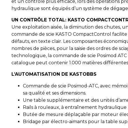
et un contrôle plus efficace, lors des opérations p
hydraulique sont équipés d’un système de dégagem
UN CONTRÔLE TOTAL: KASTO COMPACTCONTR
Une exploitation aisée, la diminution des chutes, un
commande de scie KASTO CompactControl facilite la
défauts, en texte clair. Les composantes économi
nombres de pièces, pour la saisie des ordres de sci
technologique, la commande de scie Posimod ATC (en 
catalogue peut contenir 1.000 matières différent
L’AUTOMATISATION DE KASTOBBS
Commande de scie Posimod-ATC, avec mémoire p
sa qualité et ses dimensions.
Une table supplémentaire et des unités d’
Rails à rouleaux, à entraînement hydraulique p
Butée de mesure déplaçable par moteur éle
Bridage par électro-aimants pour la table sup