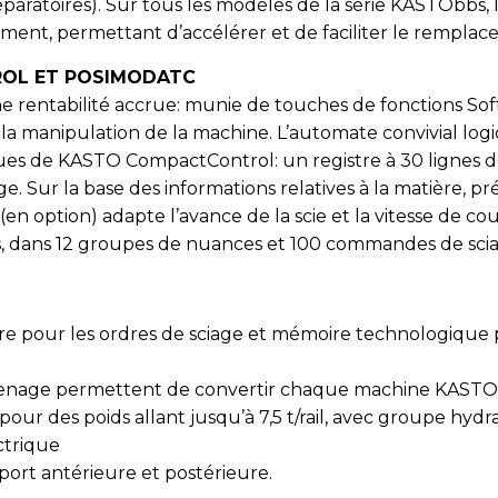
réparatoires). Sur tous les modèles de la série KASTObbs
ent, permettant d’accélérer et de faciliter le rempla
OL ET POSIMODATC
e rentabilité accrue: munie de touches de fonctions Softk
 manipulation de la machine. L’automate convivial logiq
ques de KASTO CompactControl: un registre à 30 lignes 
age. Sur la base des informations relatives à la matière,
option) adapte l’avance de la scie et la vitesse de coup
es, dans 12 groupes de nuances et 100 commandes de sci
our les ordres de sciage et mémoire technologique pou
amenage permettent de convertir chaque machine KAST
our des poids allant jusqu’à 7,5 t/rail, avec groupe hydr
ctrique
port antérieure et postérieure.