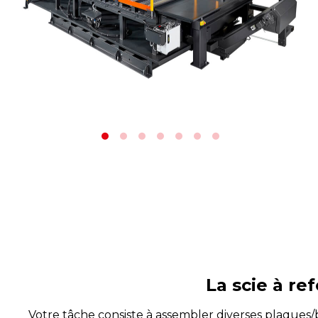
La scie à re
Votre tâche consiste à assembler diverses plaques/bl