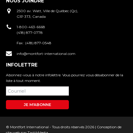
NOUS JOINDRE
2500 av. Watt, Ville de Québec (Qc),
G1P 3T3, Canada
1-800-463-6668
(418) 877-0778
Fax :
(418) 877-0548
info@montfort-international.com
INFOLETTRE
Abonnez-vous à notre infolettre. Vous pourrez vous désabonner de la
liste à tout moment.
JE M'ABONNE
© Montfort International - Tous droits réservés 2026 |
Conception de
site web
par TactikMedia