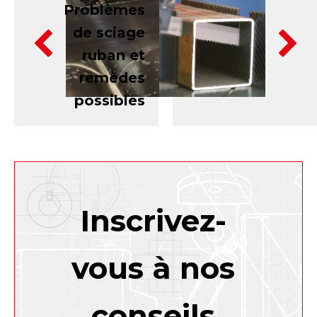
Problèmes
PRÉCÉDENT
de sciage
Rodage du
ruban et
ruban scie
remèdes
possibles
Inscrivez-
vous à nos
conseils