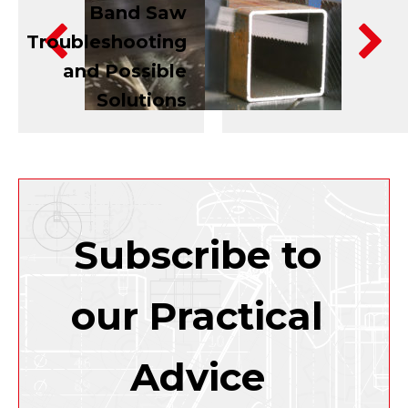
Band Saw
Bandsaw
Troubleshooting
Blade
and Possible
Break-In-
Solutions
Process
Subscribe to
our Practical
Advice