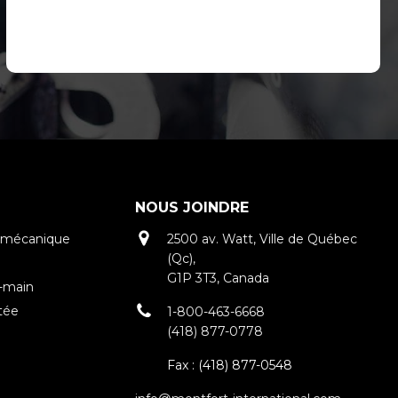
NOUS JOINDRE
tromécanique
2500 av. Watt, Ville de Québec
(Qc),
G1P 3T3, Canada
n-main
tée
1-800-463-6668
(418) 877-0778
Fax :
(418) 877-0548