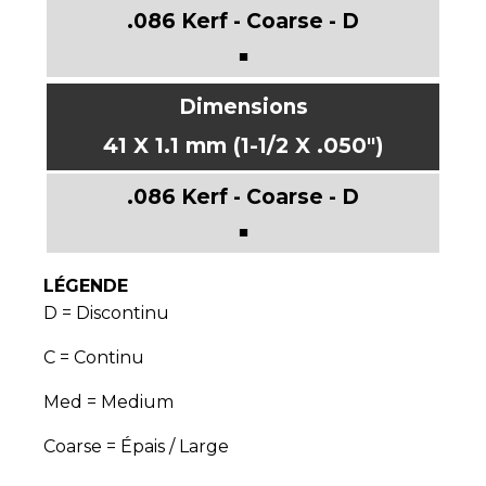
■
41 X 1.1 mm (1-1/2 X .050")
■
LÉGENDE
D = Discontinu
C = Continu
Med = Medium
Coarse = Épais / Large