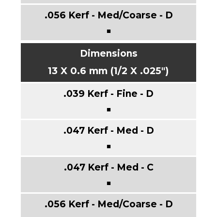
■
13 X 0.6 mm (1/2 X .025")
■
■
■